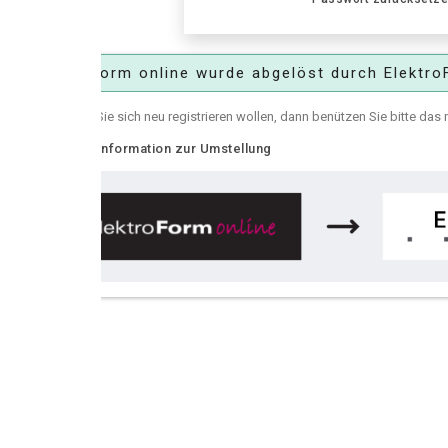
Form online wurde abgelöst durch ElektroForm online
e sich neu registrieren wollen, dann benützen Sie bitte das neue
ElektroFor
nformation zur Umstellung