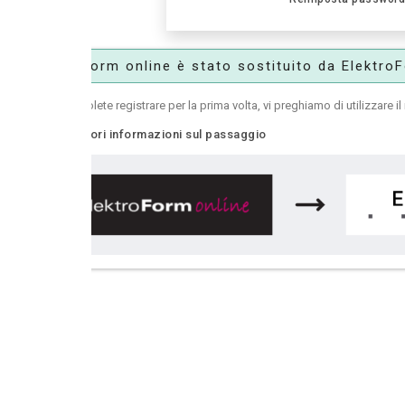
orm online è stato sostituito da ElektroForm online2
olete registrare per la prima volta, vi preghiamo di utilizzare il nuovo
ElektroFo
ri informazioni sul passaggio