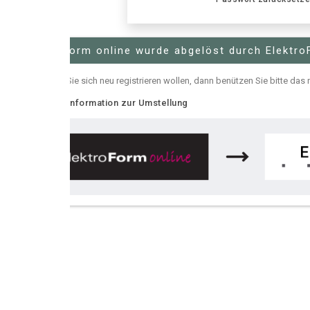
Form online wurde abgelöst durch ElektroForm online
e sich neu registrieren wollen, dann benützen Sie bitte das neue
ElektroFor
nformation zur Umstellung