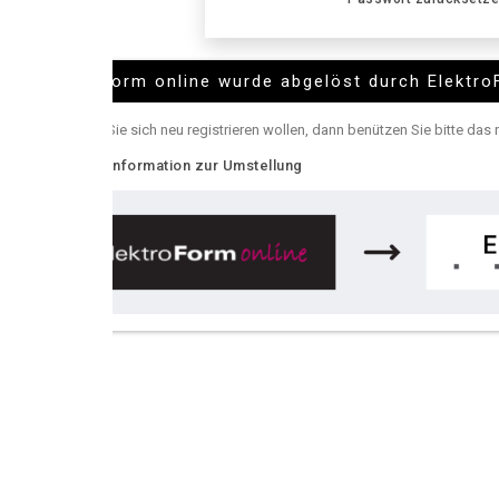
Form online wurde abgelöst durch ElektroForm online
e sich neu registrieren wollen, dann benützen Sie bitte das neue
ElektroFor
nformation zur Umstellung