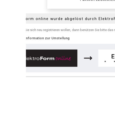
Form online wurde abgelöst durch ElektroForm online
e sich neu registrieren wollen, dann benützen Sie bitte das neue
ElektroFor
nformation zur Umstellung