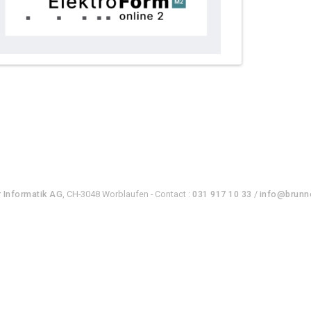
 Informatik AG
, CH-3048 Worblaufen - Contact :
031 917 10 33
/
info@brunne