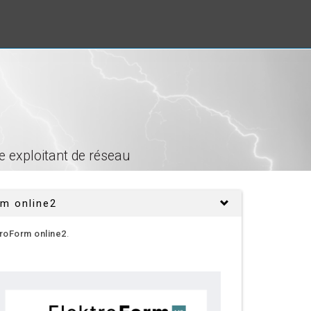
e exploitant de réseau
rm online2
troForm online2
.