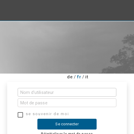
de
/
fr
/
it
se souvenir de moi
Se connecter
Réinitialiser le mot de passe