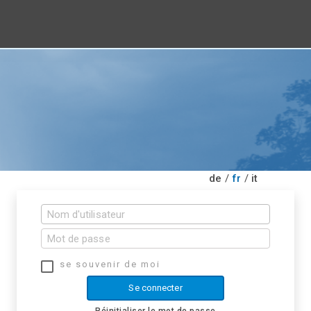
de
/
fr
/
it
se souvenir de moi
Se connecter
Réinitialiser le mot de passe