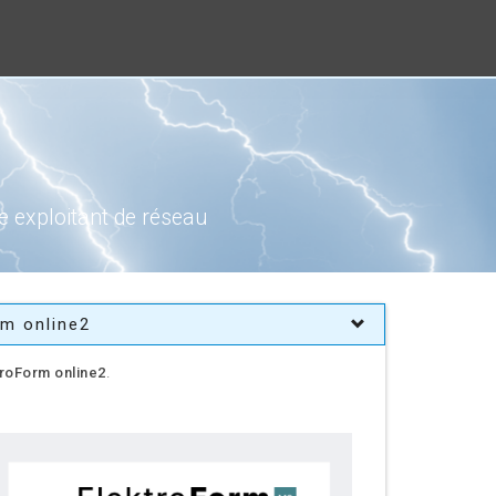
e exploitant de réseau
rm online2
troForm online2
.