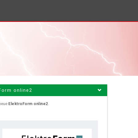
Form online2
 neue
ElektroForm online2
.