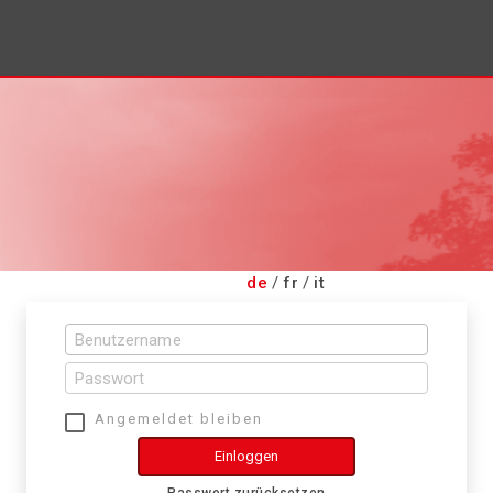
de
/
fr
/
it
Angemeldet bleiben
Einloggen
Passwort zurücksetzen