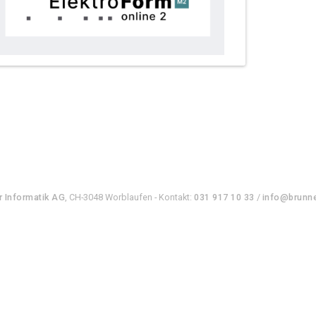
r Informatik AG
, CH-3048 Worblaufen - Kontakt:
031 917 10 33
/
info@brunne