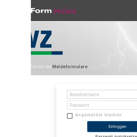
 Senden der
Meldeformulare
Angemeldet bleiben
Einloggen
Passwort zurücksetzen