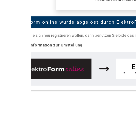
Form online wurde abgelöst durch ElektroForm online
e sich neu registrieren wollen, dann benützen Sie bitte das neue
ElektroFor
nformation zur Umstellung