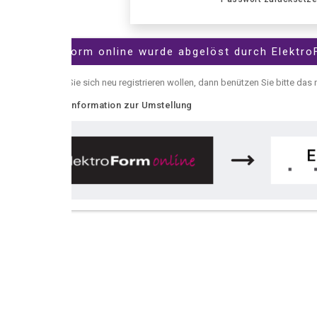
Form online wurde abgelöst durch ElektroForm online
e sich neu registrieren wollen, dann benützen Sie bitte das neue
ElektroFor
nformation zur Umstellung