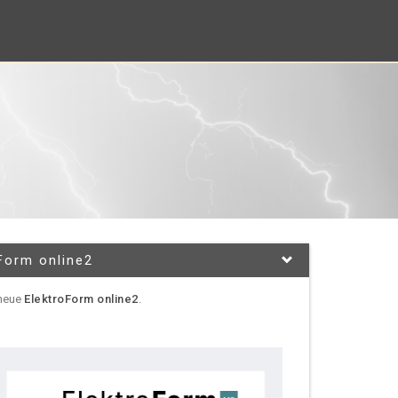
Form online2
 neue
ElektroForm online2
.