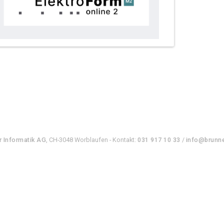
r Informatik AG
, CH-3048 Worblaufen - Kontakt:
031 917 10 33
/
info@brunne