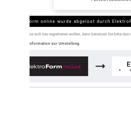
Form online wurde abgelöst durch ElektroForm online
e sich neu registrieren wollen, dann benützen Sie bitte das neue
ElektroFor
nformation zur Umstellung