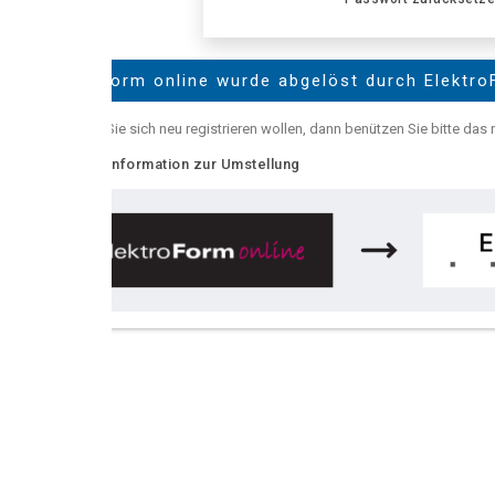
Form online wurde abgelöst durch ElektroForm online
e sich neu registrieren wollen, dann benützen Sie bitte das neue
ElektroFor
nformation zur Umstellung