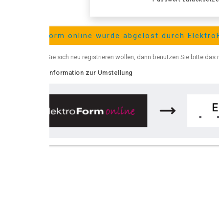
Form online wurde abgelöst durch ElektroForm online
e sich neu registrieren wollen, dann benützen Sie bitte das neue
ElektroFor
nformation zur Umstellung