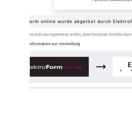
Form online wurde abgelöst durch ElektroForm online
e sich neu registrieren wollen, dann benützen Sie bitte das neue
ElektroFor
nformation zur Umstellung