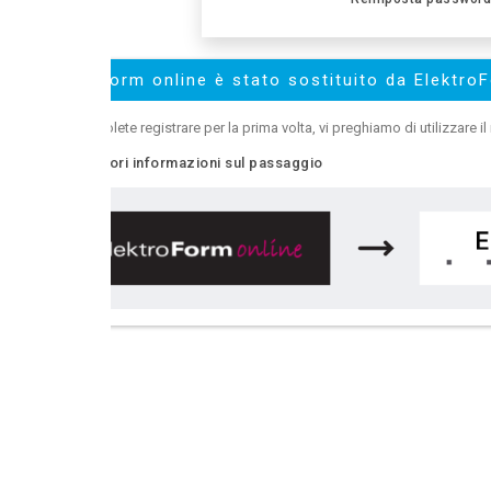
orm online è stato sostituito da ElektroForm online2
olete registrare per la prima volta, vi preghiamo di utilizzare il nuovo
ElektroFo
ri informazioni sul passaggio