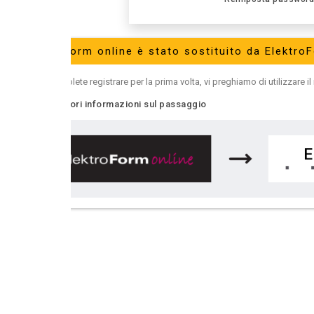
orm online è stato sostituito da ElektroForm online2
olete registrare per la prima volta, vi preghiamo di utilizzare il nuovo
ElektroFo
ri informazioni sul passaggio