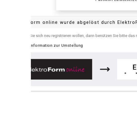
Form online wurde abgelöst durch ElektroForm online
e sich neu registrieren wollen, dann benützen Sie bitte das neue
ElektroFor
nformation zur Umstellung