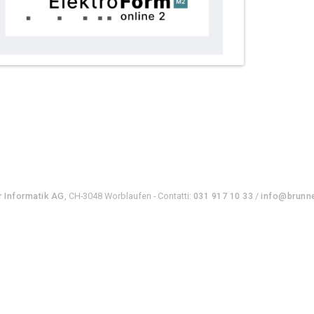
r Informatik AG
, CH-3048 Worblaufen - Contatti:
031 917 10 33
/
info@brunne