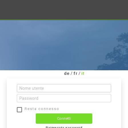
de
/
fr
/
it
Resta connesso
Connetti
Reimposta password