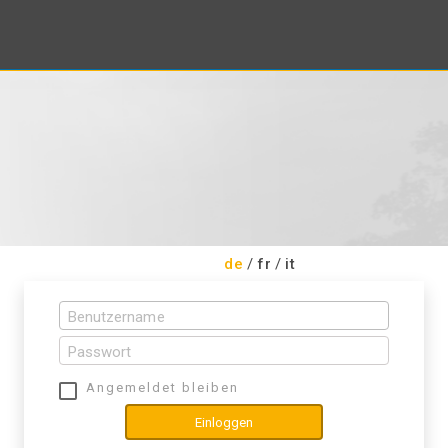
de
/
fr
/
it
Angemeldet bleiben
Einloggen