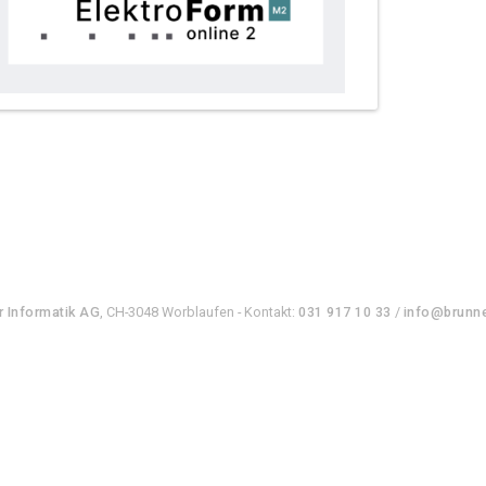
r Informatik AG
, CH-3048 Worblaufen - Kontakt:
031 917 10 33
/
info@brunne