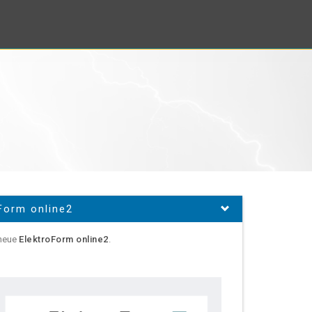
Form online2
 neue
ElektroForm online2
.