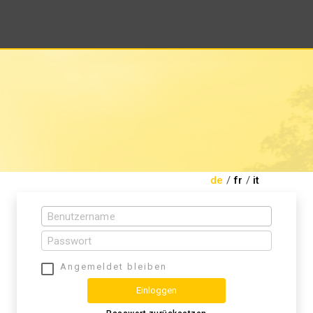
de
/
fr
/
it
Angemeldet bleiben
Einloggen