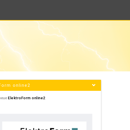
Form online2
 neue
ElektroForm online2
.