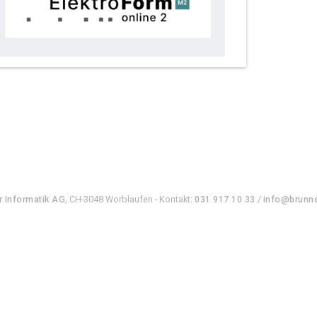
r Informatik AG
, CH-3048 Worblaufen - Kontakt:
031 917 10 33
/
info@brunne